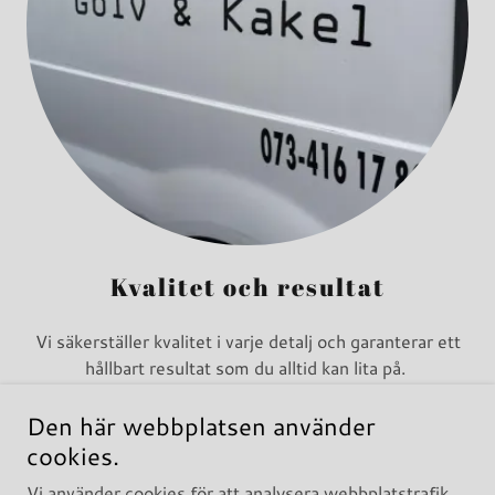
Kvalitet och resultat
Vi säkerställer kvalitet i varje detalj och garanterar ett
hållbart resultat som du alltid kan lita på.
Den här webbplatsen använder
cookies.
Emil & Kim Golv och Kakel AB
Vi använder cookies för att analysera webbplatstrafik